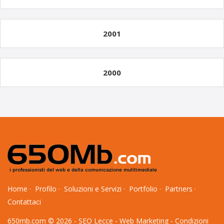
2001
2000
Home
·
Profilo
·
Soluzioni e Servizi
·
Portfolio
·
Partners
·
Contattaci
650mb.com © 2026 -
SEO Lecce
-
Web Marketing
-
Condizioni