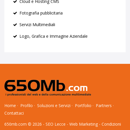
Cloud e Hosting CMS
Fotografia pubblicitaria
Servizi Multimediali
Logo, Grafica e Immagine Aziendale
Home
·
Profilo
·
Soluzioni e Servizi
·
Portfolio
·
Partners
·
Contattaci
650mb.com © 2026 -
SEO Lecce
-
Web Marketing
-
Condizioni